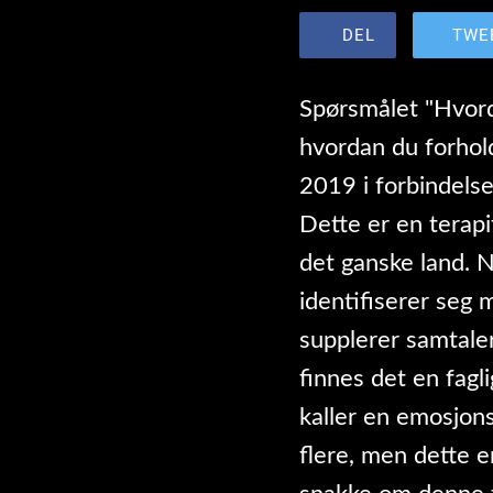
DEL
TWE
Spørsmålet "Hvord
hvordan du forholde
2019 i forbindelse
Dette er en terapi
det ganske land. N
identifiserer seg
supplerer samtaler
finnes det en fagl
kaller en emosjons
flere, men dette e