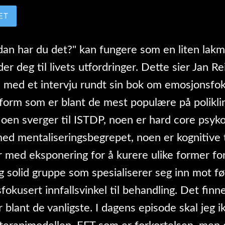
ET
an har du det?" kan fungere som en liten lak
r deg til livets utfordringer. Dette sier Jan Rei
 med et intervju rundt sin bok om emosjonsfok
form som er blant de mest populære på poliklin
oen sverger til ISTDP, noen er hard core psyko
 med mentaliseringsbegrepet, noen er kognitive
 med eksponering for å kurere ulike former for
ig solid gruppe som spesialiserer seg inn mot fø
fokusert innfallsvinkel til behandling. Det fin
r blant de vanligste. I dagens episode skal jeg 