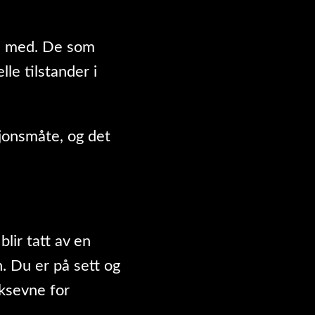
ne med. De som
lle tilstander i
sjonsmåte, og det
:
blir tatt av en
n. Du er på sett og
kksevne for