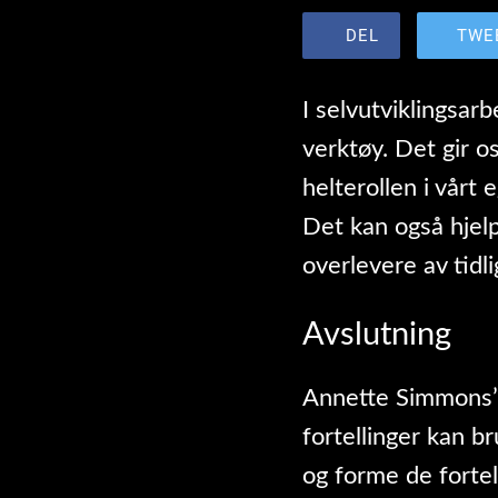
DEL
TWE
I selvutviklingsarb
verktøy. Det gir os
helterollen i vårt 
Det kan også hjel
overlevere av tidl
Avslutning
Annette Simmons’ 
fortellinger kan b
og forme de fortel