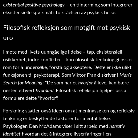
existential positive psychology
– en tilnærming som integrerer
eksistensielle spørsmål i forståelsen av psykisk helse.
Filosofisk refleksjon som motgift mot psykisk
uro
I møte med livets uunngåelige lidelse – tap, eksistensiell
usikkerhet, indre konflikter – kan filosofisk tenkning gi oss et
rom for å undersøke, forstå og akseptere. Dette er ikke ulikt
funksjonen til psykoterapi. Som Viktor Frankl skriver i
Man’s
Search for Meaning
: "De som har et
hvorfor
å leve, kan bære
nesten ethvert
hvordan
." Filosofisk refleksjon hjelper oss å
formulere dette "hvorfor".
Forskning støtter også ideen om at meningssøken og refleksiv
tenkning er beskyttende faktorer for mental helse.
Psykologen Dan McAdams viser i sitt arbeid med
narrativ
identitet
hvordan det å integrere livserfaringer i en