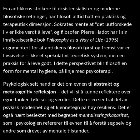
Fra antikkens stoikere til eksistensialister og moderne
filosofiske retninger, har filosofi alltid hatt en praktisk og
terapeutisk dimensjon. Sokrates mente at "det uutforskede
liv er ikke verdt å leve", og filosofen Pierre Hadot har i sin
innflytelsesrike bok
Philosophy as a Way of Life
(1995)
argumentert for at antikkens filosofi først og fremst var en
livsøvelse – ikke et spekulativt teoretisk system, men en
praksis for å leve godt. I dette perspektivet blir filosofi en
form for mental hygiene, på linje med psykoterapi.
Psykologisk sett handler det om evnen til
abstrakt og
metakognitiv refleksjon
– det vil si å kunne reflektere over
egne tanker, følelser og verdier. Dette er en sentral del av
psykisk modenhet og et kjennetegn på høy resiliens. Det er
også nært beslektet med begrepet
mentaliseringskapasitet
,
som i psykologien refererer til evnen til å forstå seg selv og
andre som drevet av mentale tilstander.