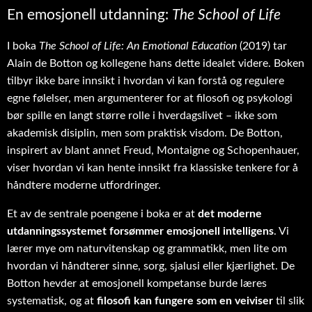
En emosjonell utdanning:
The School of Life
I boka
The School of Life: An Emotional Education
(2019) tar
Alain de Botton og kollegene hans dette idealet videre. Boken
tilbyr ikke bare innsikt i hvordan vi kan forstå og regulere
egne følelser, men argumenterer for at filosofi og psykologi
bør spille en langt større rolle i hverdagslivet – ikke som
akademisk disiplin, men som praktisk visdom. De Botton,
inspirert av blant annet Freud, Montaigne og Schopenhauer,
viser hvordan vi kan hente innsikt fra klassiske tenkere for å
håndtere moderne utfordringer.
Et av de sentrale poengene i boka er at
det moderne
utdanningssystemet forsømmer emosjonell intelligens
. Vi
lærer mye om naturvitenskap og grammatikk, men lite om
hvordan vi håndterer sinne, sorg, sjalusi eller kjærlighet. De
Botton hevder at emosjonell kompetanse burde læres
systematisk, og at
filosofi kan fungere som en veiviser
til slik