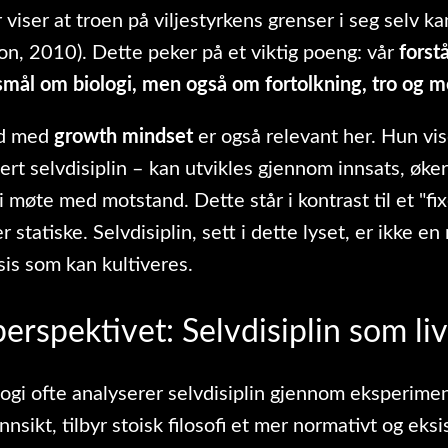
 viser at troen på viljestyrkens grenser i seg selv ka
n, 2010). Dette peker på et viktig poeng: vår
forst
rsmål om biologi, men også om fortolkning, tro og 
id med
growth mindset
er også relevant her. Hun vis
rt selvdisiplin – kan utvikles gjennom innsats, øke
 møte med motstand. Dette står i kontrast til et "fi
r statiske. Selvdisiplin, sett i dette lyset, er ikke 
is som kan kultiveres.
perspektivet: Selvdisiplin som li
gi ofte analyserer selvdisiplin gjennom eksperime
nsikt, tilbyr stoisk filosofi et mer normativt og eksi