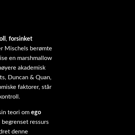
oll
,
forsinket
ter Mischels berømte
spise en marshmallow
m høyere akademisk
atts, Duncan & Quan,
iske faktorer, står
ontroll.
sin teori om
ego
n begrenset ressurs
rdret denne