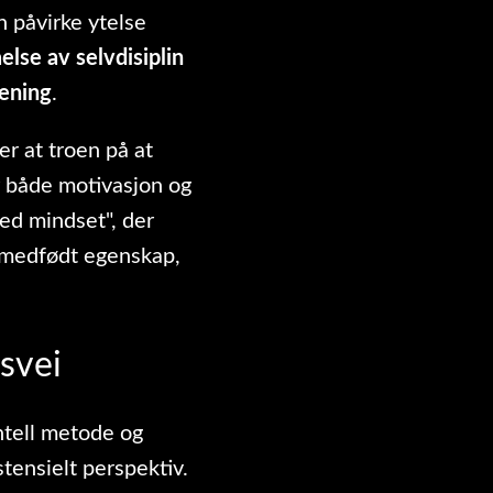
n påvirke ytelse
åelse av selvdisiplin
mening
.
er at troen på at
r både motivasjon og
xed mindset", der
en medfødt egenskap,
vsvei
ntell metode og
stensielt perspektiv.