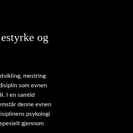
jestyrke og
utvikling, mestring
vdisiplin som evnen
ål. I en samtid
fremstår denne evnen
isiplinens psykologi
 – spesielt gjennom