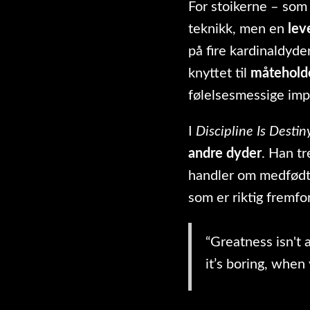
For stoikerne – som 
teknikk, men en
lev
på fire kardinaldyde
knyttet til
måtehold
følelsesmessige imp
I
Discipline Is Destin
andre dyder
. Han tr
handler om medfødte 
som er riktig fremfor
“Greatness isn't 
it’s boring, when 