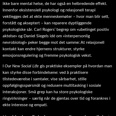
ikke bare mental helse, de har også en helbredende effekt.
Innenfor eksistensiell psykologi og relasjonell terapi
vektlegges det at ekte menneskemøter – hvor man blir sett,
forstått og akseptert – kan reparere dyptliggende
psykologiske sår. Carl Rogers’ begrep om «ubetinget positiv
aktelse» og Daniel Siegels idé om «interpersonlig
nevrobiologi» peker begge mot det samme: At relasjonell
kontakt kan endre hjernens strukturer, styrke
emosjonsregulering og fremme psykologisk vekst.
I
Our New Social Life
gis praktiske eksempler på hvordan man
kan styrke disse forbindelsene: ved å praktisere
tilstedeværelse i samtaler, vise sårbarhet, stille
oppfølgingsspørsmål og redusere multitasking i sosiale
interaksjoner. Små grep kan ha store psykologiske
ringvirkninger – særlig når de gjentas over tid og forankres i
ekte interesse og empati.