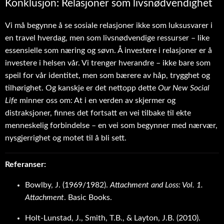
Konklusjon: Relasjoner som livsnødvendighet
Vi må begynne å se sosiale relasjoner ikke som luksusvarer i
en travel hverdag, men som livsnødvendige ressurser – like
essensielle som næring og søvn. Å investere i relasjoner er å
investere i helsen vår. Vi trenger hverandre – ikke bare som
speil for vår identitet, men som bærere av håp, trygghet og
tilhørighet. Og kanskje er det nettopp dette
Our New Social
Life
minner oss om: At i en verden av skjermer og
distraksjoner, finnes det fortsatt en vei tilbake til ekte
menneskelig forbindelse – en vei som begynner med nærvær,
nysgjerrighet og motet til å bli sett.
Referanser:
Bowlby, J. (1969/1982).
Attachment and Loss: Vol. 1.
Attachment
. Basic Books.
Holt-Lunstad, J., Smith, T.B., & Layton, J.B. (2010).