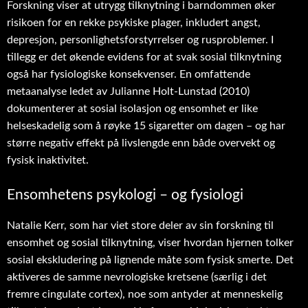
Forskning viser at utrygg tilknytning i barndommen øker
risikoen for en rekke psykiske plager, inkludert angst,
depresjon, personlighetsforstyrrelser og rusproblemer. I
tillegg er det økende evidens for at svak sosial tilknytning
også har fysiologiske konsekvenser. En omfattende
metaanalyse ledet av Julianne Holt-Lunstad (2010)
dokumenterer at sosial isolasjon og ensomhet er like
helseskadelig som å røyke 15 sigaretter om dagen – og har
større negativ effekt på livslengde enn både overvekt og
fysisk inaktivitet.
Ensomhetens psykologi – og fysiologi
Natalie Kerr, som har viet store deler av sin forskning til
ensomhet og sosial tilknytning, viser hvordan hjernen tolker
sosial ekskludering på lignende måte som fysisk smerte. Det
aktiveres de samme nevrologiske kretsene (særlig i det
fremre cingulate cortex), noe som antyder at menneskelig