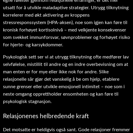
egne følelser gjennom relasjonelle erfaringer, er det mer
utsatt for å utvikle maladaptive strategier. Utrygg tilknytning
korrelerer med økt aktivering av kroppens
stressresponssystem (HPA-aksen), noe som igjen kan føre til
kronisk forhøyet kortisolnivå – med velkjente konsekvenser
som svekket immunforsvar, søvnproblemer og forhøyet risiko
for hjerte- og karsykdommer.
Psykologisk sett ser vi at utrygg tilknytning ofte medfører lav
selvfølelse, mistillit til andre og en indre overbevisning om at
man enten er for mye eller ikke nok for andre. Slike
relasjonelle sår gjør det vanskelig å be om hjelp, etablere
sunne grenser eller utvikle emosjonell intimitet – noe som i
neste omgang opprettholder ensomheten og kan føre til
psykologisk stagnasjon.
Relasjonenes helbredende kraft
Det motsatte er heldigvis også sant. Gode relasjoner fremmer