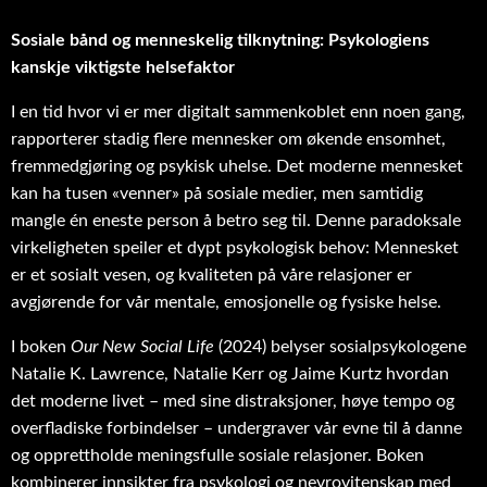
Sosiale bånd og menneskelig tilknytning: Psykologiens
kanskje viktigste helsefaktor
I en tid hvor vi er mer digitalt sammenkoblet enn noen gang,
rapporterer stadig flere mennesker om økende ensomhet,
fremmedgjøring og psykisk uhelse. Det moderne mennesket
kan ha tusen «venner» på sosiale medier, men samtidig
mangle én eneste person å betro seg til. Denne paradoksale
virkeligheten speiler et dypt psykologisk behov: Mennesket
er et sosialt vesen, og kvaliteten på våre relasjoner er
avgjørende for vår mentale, emosjonelle og fysiske helse.
I boken
Our New Social Life
(2024) belyser sosialpsykologene
Natalie K. Lawrence, Natalie Kerr og Jaime Kurtz hvordan
det moderne livet – med sine distraksjoner, høye tempo og
overfladiske forbindelser – undergraver vår evne til å danne
og opprettholde meningsfulle sosiale relasjoner. Boken
kombinerer innsikter fra psykologi og nevrovitenskap med