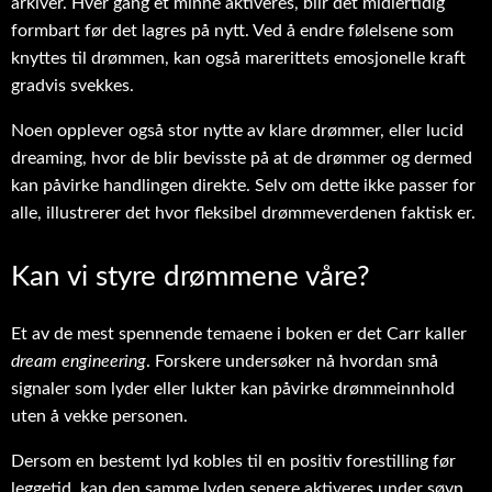
arkiver. Hver gang et minne aktiveres, blir det midlertidig
formbart før det lagres på nytt. Ved å endre følelsene som
knyttes til drømmen, kan også marerittets emosjonelle kraft
gradvis svekkes.
Noen opplever også stor nytte av klare drømmer, eller lucid
dreaming, hvor de blir bevisste på at de drømmer og dermed
kan påvirke handlingen direkte. Selv om dette ikke passer for
alle, illustrerer det hvor fleksibel drømmeverdenen faktisk er.
Kan vi styre drømmene våre?
Et av de mest spennende temaene i boken er det Carr kaller
dream engineering
. Forskere undersøker nå hvordan små
signaler som lyder eller lukter kan påvirke drømmeinnhold
uten å vekke personen.
Dersom en bestemt lyd kobles til en positiv forestilling før
leggetid, kan den samme lyden senere aktiveres under søvn