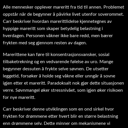
Alle mennesker opplever mareritt fra tid til annen. Problemet
oppstår når de begynner å påvirke livet utenfor soverommet.
Carr beskriver hvordan marerittlidelse kjennetegnes av
hyppige mareritt som skaper betydelig belastning i
hverdagen. Personen våkner ikke bare redd, men bærer
frykten med seg gjennom resten av dagen.
Marerittene kan føre til konsentrasjonsvansker, sosial
tilbaketrekning og en vedvarende følelse av uro. Mange
begynner dessuten å frykte selve søvnen. De utsetter
leggetid, forsøker å holde seg våkne eller unngår å sovne
igjen etter et mareritt. Paradoksalt nok gjør dette situasjonen
verre. Søvnmangel øker stressnivået, som igjen øker risikoen
for nye mareritt.
Carr beskriver denne utviklingen som en ond sirkel hvor
frykten for drømmene etter hvert blir en større belastning
enn drømmene selv. Dette minner om mekanismene vi