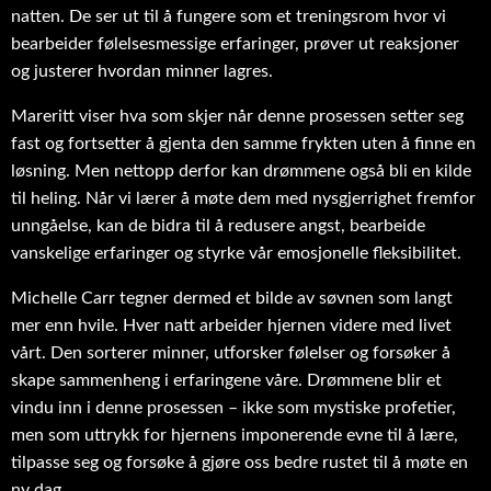
natten. De ser ut til å fungere som et treningsrom hvor vi
bearbeider følelsesmessige erfaringer, prøver ut reaksjoner
og justerer hvordan minner lagres.
Mareritt viser hva som skjer når denne prosessen setter seg
fast og fortsetter å gjenta den samme frykten uten å finne en
løsning. Men nettopp derfor kan drømmene også bli en kilde
til heling. Når vi lærer å møte dem med nysgjerrighet fremfor
unngåelse, kan de bidra til å redusere angst, bearbeide
vanskelige erfaringer og styrke vår emosjonelle fleksibilitet.
Michelle Carr tegner dermed et bilde av søvnen som langt
mer enn hvile. Hver natt arbeider hjernen videre med livet
vårt. Den sorterer minner, utforsker følelser og forsøker å
skape sammenheng i erfaringene våre. Drømmene blir et
vindu inn i denne prosessen – ikke som mystiske profetier,
men som uttrykk for hjernens imponerende evne til å lære,
tilpasse seg og forsøke å gjøre oss bedre rustet til å møte en
ny dag.