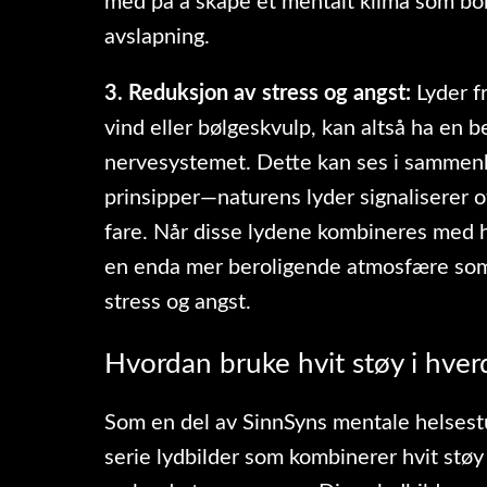
med på å skape et mentalt klima som bor
avslapning.
3. Reduksjon av stress og angst:
Lyder f
vind eller bølgeskvulp, kan altså ha en b
nervesystemet. Dette kan ses i samme
prinsipper—naturens lyder signaliserer o
fare. Når disse lydene kombineres med h
en enda mer beroligende atmosfære som
stress og angst.
Hvordan bruke hvit støy i hve
Som en del av SinnSyns mentale helsestu
serie lydbilder som kombinerer hvit stø