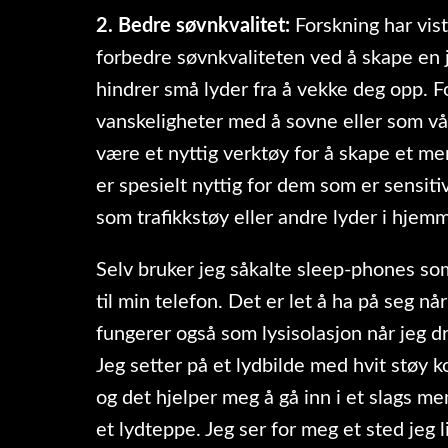
2. Bedre søvnkvalitet:
Forskning har vist
forbedre søvnkvaliteten ved å skape en 
hindrer små lyder fra å vekke deg opp. 
vanskeligheter med å sovne eller som våk
være et nyttig verktøy for å skape et mer
er spesielt nyttig for dem som er sensiti
som trafikkstøy eller andre lyder i hjemm
Selv bruker jeg såkalte sleep-phones so
til min telefon. Det er let å ha på seg nå
fungerer også som lysisolasjon når jeg d
Jeg setter på et lydbilde med hvit støy
og det hjelper meg å gå inn i et slags m
et lydteppe. Jeg ser for meg et sted jeg l