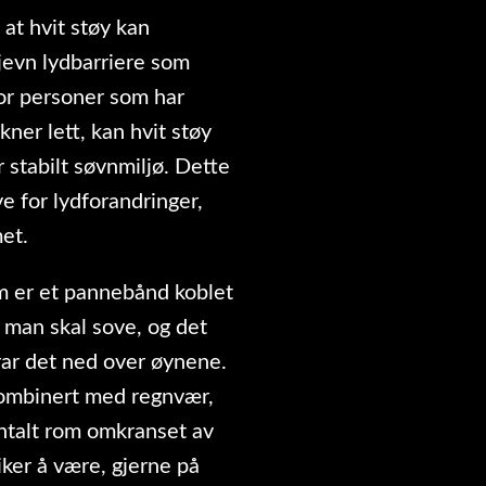
 at hvit støy kan
jevn lydbarriere som
For personer som har
ner lett, kan hvit støy
 stabilt søvnmiljø. Dette
ve for lydforandringer,
et.
m er et pannebånd koblet
r man skal sove, og det
rar det ned over øynene.
 kombinert med regnvær,
entalt rom omkranset av
iker å være, gjerne på