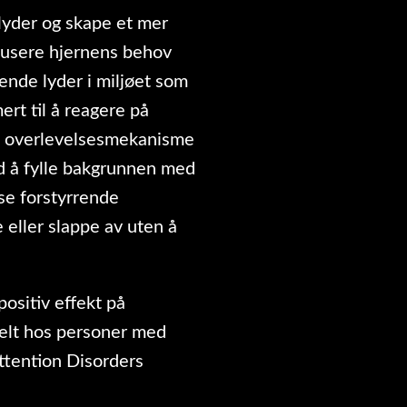
lyder og skape et mer
edusere hjernens behov
ende lyder i miljøet som
rt til å reagere på
en overlevelsesmekanisme
d å fylle bakgrunnen med
se forstyrrende
 eller slappe av uten å
positiv effekt på
elt hos personer med
ttention Disorders