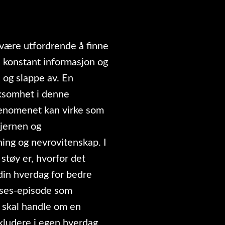
t være utfordrende å finne
 konstant informasjon og
 og slappe av. En
ksomhet i denne
 fenomenet kan virke som
hjernen og
ning og nevrovitenskap. I
støy er, hvorfor det
din hverdag for bedre
elses-episode som
 skal handle om en
nkludere i egen hverdag