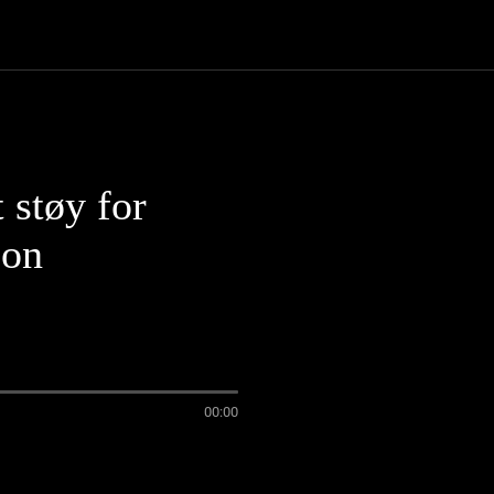
 støy for
jon
00:00