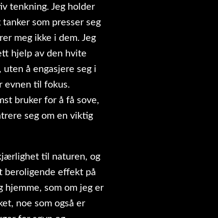
iv tenkning. Jeg holder
g tanker som presser seg
erer meg ikke i dem. Jeg
ett hjelp av den hvite
 uten å engasjere seg i
 evnen til fokus.
st bruker for å få sove,
trere seg om en viktig
kjærlighet til naturen, og
t beroligende effekt på
eg hjemme, som om jeg er
kket, noe som også er