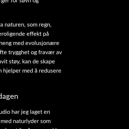
ger for søvn og
ra naturen, som regn,
eroligende effekt på
nheng med evolusjonære
fte trygghet og fravær av
vit støy, kan de skape
 hjelper med å redusere
rdagen
dio har jeg laget en
y med naturlyder som