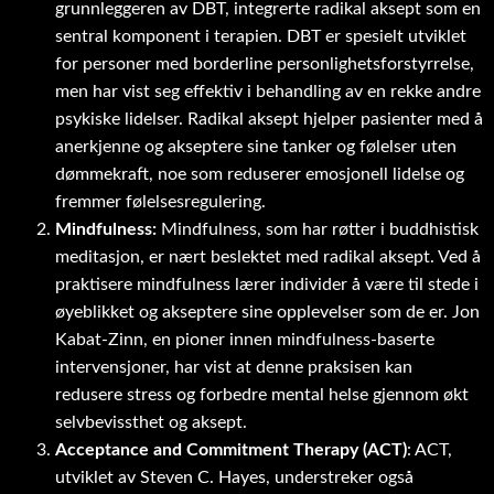
grunnleggeren av DBT, integrerte radikal aksept som en
sentral komponent i terapien. DBT er spesielt utviklet
for personer med borderline personlighetsforstyrrelse,
men har vist seg effektiv i behandling av en rekke andre
psykiske lidelser. Radikal aksept hjelper pasienter med å
anerkjenne og akseptere sine tanker og følelser uten
dømmekraft, noe som reduserer emosjonell lidelse og
fremmer følelsesregulering.
Mindfulness:
Mindfulness, som har røtter i buddhistisk
meditasjon, er nært beslektet med radikal aksept. Ved å
praktisere mindfulness lærer individer å være til stede i
øyeblikket og akseptere sine opplevelser som de er. Jon
Kabat-Zinn, en pioner innen mindfulness-baserte
intervensjoner, har vist at denne praksisen kan
redusere stress og forbedre mental helse gjennom økt
selvbevissthet og aksept.
Acceptance and Commitment Therapy (ACT)
: ACT,
utviklet av Steven C. Hayes, understreker også