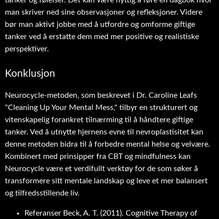
tanker og følelser. Det kan være nyttig å føre en dagbok hvor
man skriver ned sine observasjoner og refleksjoner. Videre
bør man aktivt jobbe med å utfordre og omforme giftige
tanker ved å erstatte dem med mer positive og realistiske
perspektiver.
Konklusjon
Neurocycle-metoden, som beskrevet i Dr. Caroline Leafs
"Cleaning Up Your Mental Mess," tilbyr en strukturert og
vitenskapelig forankret tilnærming til å håndtere giftige
tanker. Ved å utnytte hjernens evne til nevroplastisitet kan
denne metoden bidra til å forbedre mental helse og velvære.
Kombinert med prinsipper fra CBT og mindfulness kan
Neurocycle være et verdifullt verktøy for de som søker å
transformere sitt mentale landskap og leve et mer balansert
og tilfredsstillende liv.
Referanser Beck, A. T. (2011). Cognitive Therapy of