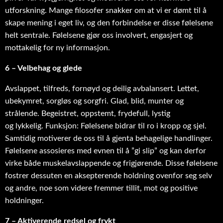
utforskning. Mange filosofer snakker om at vi er dømt til å
skape mening i eget liv, og den forbindelse er disse følelsene
helt sentrale. Følelsene gjør oss involvert, engasjert og
mottakelig for ny informasjon.
6 – Velbehag og glede
Avslappet, tilfreds, fornøyd og deilig avbalansert. Lettet,
ubekymret, sorgløs og sorgfri. Glad, blid, munter og
strålende. Begeistret, oppstemt, frydefull, lystig
og lykkelig. Funksjon: Følelsene bidrar til ro i kropp og sjel.
Samtidig motiverer de oss til å gjenta behagelige handlinger.
Følelsene assosieres med evnen til å ”gi slip” og kan derfor
virke både muskelavslappende og frigjørende. Disse følelsene
fostrer dessuten en aksepterende holdning ovenfor seg selv
og andre, noe som videre fremmer tillit, mot og positive
holdninger.
7 – Aktiverende redsel og frykt