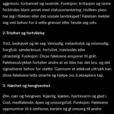
aggressiv, forbannet og rasende. Funksjon: Irritasjon og sinne
forbindes blant annet med statusorientering. Hvilken plass
har jeg i flokken eller det sosiale landskapet? Følelsen melder
seg ved behov for å sette grenser eller hevde seg selv.
2-Tristhet og fortvilelse
Trist, bedrøvet og lei seg. Vemodig, melankolsk og mismodig.
Sorgfull, sønderknust, fortvilet, trøstesløs eller
utrøstelig. Funksjon: Disse følelsene ansporer til gråt.
Følelsesutrykket forteller andre at en ikke har det bra, og det
signaliserer behov for støtte. Gjennom et adekvat uttrykk kan
disse følelsene lette smerte og hjelpe oss å akseptere tap.
3- Nærhet og hengivenhet
Øm, nær og hengiven. Kjærlig, kjælen, hjertevarm og glad i.
God, medfølende, åpen og omsorgsfull. Funksjon: Følelsene
oppmuntrer til å omfavne, berøre og gi omsorg til andre.