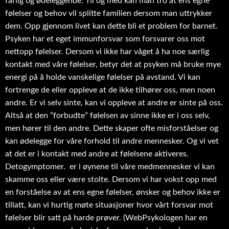
farlig og ødeleggende. Til og med kan man tro at ens egne
følelser og behov vil splitte familien dersom man uttrykker
dem. Opp gjennom livet kan dette bli et problem for barnet.
Psyken har et eget immunforsvar som forsvarer oss mot
nettopp følelser. Dersom vi ikke har våget å ha noe særlig
kontakt med våre følelser, betyr det at psyken må bruke mye
energi på å holde vanskelige følelser på avstand. Vi kan
fortrenge de eller oppleve at de ikke tilhører oss, men noen
andre. Er vi selv sinte, kan vi oppleve at andre er sinte på oss.
Altså at den ”forbudte” følelsen av sinne ikke er i oss selv,
men hører til den andre. Dette skaper ofte misforståelser og
kan ødelegge for våre forhold til andre mennesker. Og vi vet
at det er i kontakt med andre at følelsene aktiveres.
Detogymptomer. er i øynene til våre medmennesker vi kan
skamme oss eller være stolte. Dersom vi har vokst opp med
en forståelse av at ens egne følelser, ønsker og behov ikke er
tillatt, kan vi hurtig møte situasjoner hvor vårt forsvar mot
følelser blir satt på harde prøver. (WebPsykologen har en