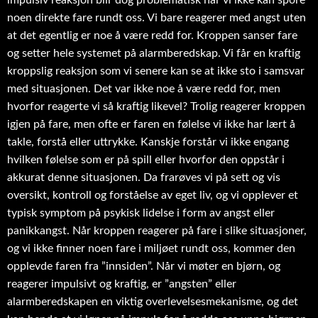
impulsiv reaksjon blir dog problematisk når vi ikke kan spore
noen direkte fare rundt oss. Vi bare reagerer med angst uten
at det egentlig er noe å være redd for. Kroppen sanser fare
og setter hele systemet på alarmberedskap. Vi får en kraftig
kroppslig reaksjon som vi senere kan se at ikke sto i samsvar
med situasjonen. Det var ikke noe å være redd for, men
hvorfor reagerte vi så kraftig likevel? Trolig reagerer kroppen
igjen på fare, men ofte er faren en følelse vi ikke har lært å
takle, forstå eller uttrykke. Kanskje forstår vi ikke engang
hvilken følelse som er på spill eller hvorfor den oppstår i
akkurat denne situasjonen. Da frarøves vi på sett og vis
oversikt, kontroll og forståelse av eget liv, og vi opplever et
typisk symptom på psykisk lidelse i form av angst eller
panikkangst. Når kroppen reagerer på fare i slike situasjoner,
og vi ikke finner noen fare i miljøet rundt oss, kommer den
opplevde faren fra ”innsiden”. Når vi møter en bjørn, og
reagerer impulsivt og kraftig, er ”angsten” eller
alarmberedskapen en viktig overlevelsesmekanisme, og det