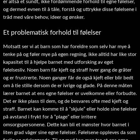
er altså et sundt, ikke fordømmende forhold til egne følelser,
og dermed evnen til å tåle, forstå og uttrykke disse følelsene i
tråd med våre behov, ideer og ønsker.
Et problematisk forhold til følelser
Motsatt ser vi at barn som har foreldre som selv har mye å
tenke på og føler mye på egen regning, ikke alltid har like stor
kapasitet til å hjelpe barnet med utforsking av eget
følelsesliv. Noen barn får kjeft og straff hver gang de gråter
og er frustrerte. Noen ganger får de også kjeft eller blir bedt
om å tie stille dersom de er ivrige og glade. På denne måten
lærer barnet at ens egne følelser er uvelkomne eller forbudte.
Det er ikke plass til dem, og de besvares ofte med kjeft og
straff. Barnet kan komme til å ”skjule” eller holde sine følelser
på avstand i frykt for å ”plage” eller irritere
omsorgspersonene. Dette kan bli et mønster hvor barnet i
liten grad våger sine egne følelser. Følelsene oppleves da som