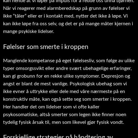
kan hende at vi løper på impuls for å redde oss unna bjørnen.
Når vi reagerer med alarmberedskap på grunn av følelser vi
ikke ”tåler” eller er i kontakt med, nytter det ikke å løpe. Vi
kan ikke løpe fra oss selv, og det er på mange måter kjernen i
mange psykiske lidelser.
Følelser som smerte i kroppen
Manglende kompetanse på eget følelsesliv, som følge av ulike
typer omsorgssvikt eller andre svært ubehagelige erfaringer,
kan gi grobunn for en rekke ulike symptomer. Depresjon og
angst er blant de mest vanlige. Psykologisk ubehag som vi
ikke evner å uttrykke eller dele med våre nærmeste på en
konstruktiv måte, kan også sette seg som smerter i kroppen.
Her handler det om lidelser som vi ofte kaller
psykosomatiske, altså smerter som legen ikke finner noen
tydelig fysisk årsak til, men som likevel gjør fysisk vondt.
Forskjellige strategier på håndtering av