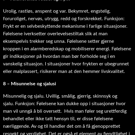
Urolig, rastløs, anspent og var. Bekymret, engstelig,
foruroliget, nervøs, utrygg, redd og forskrekket. Funksjon:
Frykt er en selvbeskyttende mekanisme i farlige situasjoner.
Følelsene iverksetter overlevelsestiltak slik at man
eksempelvis trekker seg unna. Følelsene setter gjerne
kroppen i en alarmberedskap og mobiliserer energi. Følelsene
gir indikasjoner på hvordan man bør forholde seg i en
vanskelig situasjon. I situasjoner hvor frykten er ubegrunnet
eller malplassert, risikerer man at den hemmer livskvalitet.
8 – Misunnelse og sjalusi
Misunnelig og sjalu. Uvillig, smålig, gjerrig, skinnsyk og
sjalu. Funksjon: Følelsene kan dukke opp i situasjoner hvor
man vil unngå å bli oversett. Hvis man føler seg urettferdig
behandlet eller ikke tatt hensyn til, er disse følelsene
nærliggende. Av og til handler det om å få gjenopprettet
respekt og verdighet. Det er også et element av fiendtlighet i