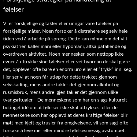
følelser
Vi er forskjellige og takler eller unngår våre følelser på
forskjellige måter. Noen forsøker å distrahere seg selv hele
tiden ved å arbeide på spreng. Dette kan minne om det vi i
psykiatrien kaller mani eller hypomani, altså påfallende og
overdreven aktivitet. Noen mennesker, som nettopp ikke
evner å uttrykke sine følelser eller vet hvordan de skal gjøre
det, opplever ofte bare en enorm uro eller et ”trykk” inni seg.
Her ser vi at noen får utløp for dette trykket gjennom
selvskading, mens andre takler det gjennom alkohol og
rusmisbruk, mens andre igjen takler det gjennom ulike
tvangsritualer. De menneskene som har en slags kulturelt
betinget idé om at følelser ikke skal uttrykkes, eller de
menneskene som har opplevd at deres kraftige følelser blir
møtt med kjeft og trusler fra omgivelsene, vil som sagt ofte
forsøke å leve mer eller mindre følelsesmessig avstumpet.