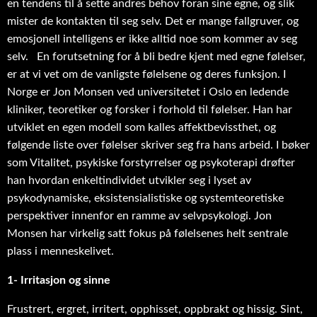
en tendens til å sette andres behov foran sine egne, og slik
mister de kontakten til seg selv. Det er mange fallgruver, og
emosjonell intelligens er ikke alltid noe som kommer av seg
selv. En forutsetning for å bli bedre kjent med egne følelser,
er at vi vet om de vanligste følelsene og deres funksjon. I
Norge er Jon Monsen ved universitetet i Oslo en ledende
kliniker, teoretiker og forsker i forhold til følelser. Han har
utviklet en egen modell som kalles affektbevissthet, og
følgende liste over følelser skriver seg fra hans arbeid. I bøker
som Vitalitet, psykiske forstyrrelser og psykoterapi drøfter
han hvordan enkeltindividet utvikler seg i lyset av
psykodynamiske, eksistensialistiske og systemteoretiske
perspektiver innenfor en ramme av selvpsykologi. Jon
Monsen har virkelig satt fokus på følelsenes helt sentrale
plass i menneskelivet.
1- Irritasjon og sinne
Frustrert, ergret, irritert, opphisset, oppbrakt og hissig. Sint,