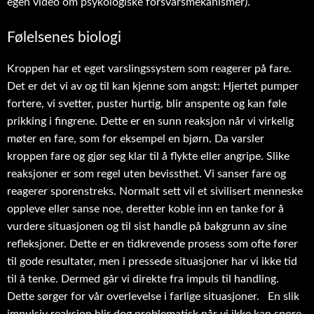
egen video om psykologiske forsvarsmekanismer).
Følelsenes biologi
Kroppen har et eget varslingssystem som reagerer på fare.
Det er det vi av og til kan kjenne som angst: Hjertet pumper
fortere, vi svetter, puster hurtig, blir anspente og kan føle
prikking i fingrene. Dette er en sunn reaksjon når vi virkelig
møter en fare, som for eksempel en bjørn. Da varsler
kroppen fare og gjør seg klar til å flykte eller angripe. Slike
reaksjoner er som regel uten bevissthet. Vi sanser fare og
reagerer sporenstreks. Normalt sett vil et sivilisert menneske
oppleve eller sanse noe, deretter koble inn en tanke for å
vurdere situasjonen og til sist handle på bakgrunn av sine
refleksjoner. Dette er en tidkrevende prosess som ofte fører
til gode resultater, men i pressede situasjoner har vi ikke tid
til å tenke. Dermed går vi direkte fra impuls til handling.
Dette sørger for vår overlevelse i farlige situasjoner. En slik