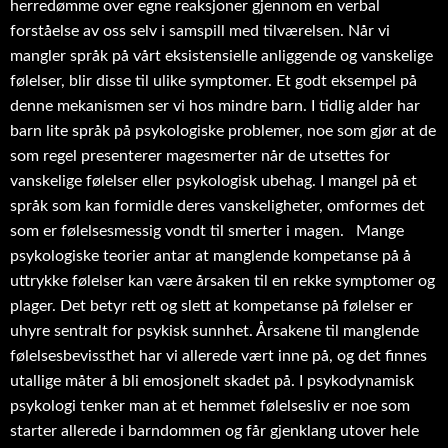
herredømme over egne reaksjoner gjennom en verbal
forståelse av oss selv i samspill med tilværelsen. Når vi
mangler språk på vårt eksistensielle anliggende og vanskelige
følelser, blir disse til ulike symptomer. Et godt eksempel på
denne mekanismen ser vi hos mindre barn. I tidlig alder har
barn lite språk på psykologiske problemer, noe som gjør at de
som regel presenterer magesmerter når de utsettes for
vanskelige følelser eller psykologisk ubehag. I mangel på et
språk som kan formidle deres vanskeligheter, omformes det
som er følelsesmessig vondt til smerter i magen. Mange
psykologiske teorier antar at manglende kompetanse på å
uttrykke følelser kan være årsaken til en rekke symptomer og
plager. Det betyr rett og slett at kompetanse på følelser er
uhyre sentralt for psykisk sunnhet. Årsakene til manglende
følelsesbevissthet har vi allerede vært inne på, og det finnes
utallige måter å bli emosjonelt skadet på. I psykodynamisk
psykologi tenker man at et hemmet følelsesliv er noe som
starter allerede i barndommen og får gjenklang utover hele