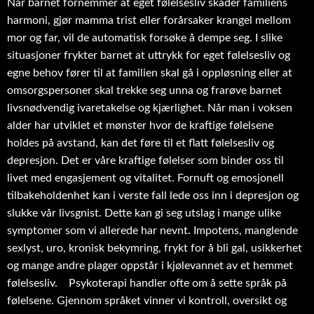
Når barnet fornemmer at eget følelsesliv skader familiens
harmoni, gjør mamma trist eller forårsaker krangel mellom
mor og far, vil de automatisk forsøke å dempe seg. I slike
situasjoner frykter barnet at uttrykk for eget følelsesliv og
egne behov fører til at familien skal gå i oppløsning eller at
omsorgspersoner skal trekke seg unna og frarøve barnet
livsnødvendig ivaretakelse og kjærlighet. Når man i voksen
alder har utviklet et mønster hvor de kraftige følelsene
holdes på avstand, kan det føre til et flatt følelsesliv og
depresjon. Det er våre kraftige følelser som binder oss til
livet med engasjement og vitalitet. Fornuft og emosjonell
tilbakeholdenhet kan i verste fall lede oss inn i depresjon og
slukke vår livsgnist. Dette kan gi seg utslag i mange ulike
symptomer som vi allerede har nevnt. Impotens, manglende
sexlyst, uro, kronisk bekymring, frykt for å bli gal, usikkerhet
og mange andre plager oppstår i kjølevannet av et hemmet
følelsesliv. Psykoterapi handler ofte om å sette språk på
følelsene. Gjennom språket vinner vi kontroll, oversikt og