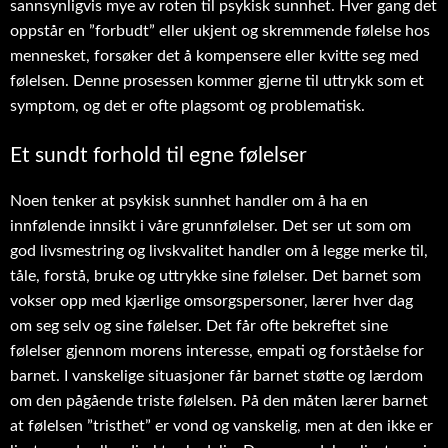
sannsynligvis mye av roten til psykisk sunnhet. Hver gang det
oppstår en ”forbudt” eller ukjent og skremmende følelse hos
mennesket, forsøker det å kompensere eller kvitte seg med
følelsen. Denne prosessen kommer gjerne til uttrykk som et
symptom, og det er ofte plagsomt og problematisk.
Et sundt forhold til egne følelser
Noen tenker at psykisk sunnhet handler om å ha en
innfølende innsikt i våre grunnfølelser. Det ser ut som om
god livsmestring og livskvalitet handler om å legge merke til,
tåle, forstå, bruke og uttrykke sine følelser. Det barnet som
vokser opp med kjærlige omsorgspersoner, lærer hver dag
om seg selv og sine følelser. Det får ofte bekreftet sine
følelser gjennom morens interesse, empati og forståelse for
barnet. I vanskelige situasjoner får barnet støtte og lærdom
om den pågående triste følelsen. På den måten lærer barnet
at følelsen ”tristhet” er vond og vanskelig, men at den ikke er