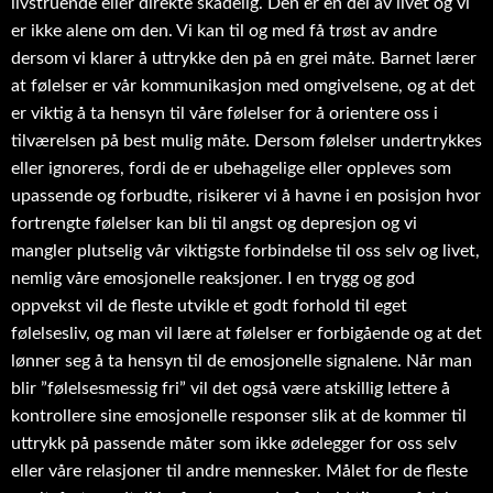
livstruende eller direkte skadelig. Den er en del av livet og vi
er ikke alene om den. Vi kan til og med få trøst av andre
dersom vi klarer å uttrykke den på en grei måte. Barnet lærer
at følelser er vår kommunikasjon med omgivelsene, og at det
er viktig å ta hensyn til våre følelser for å orientere oss i
tilværelsen på best mulig måte. Dersom følelser undertrykkes
eller ignoreres, fordi de er ubehagelige eller oppleves som
upassende og forbudte, risikerer vi å havne i en posisjon hvor
fortrengte følelser kan bli til angst og depresjon og vi
mangler plutselig vår viktigste forbindelse til oss selv og livet,
nemlig våre emosjonelle reaksjoner. I en trygg og god
oppvekst vil de fleste utvikle et godt forhold til eget
følelsesliv, og man vil lære at følelser er forbigående og at det
lønner seg å ta hensyn til de emosjonelle signalene. Når man
blir ”følelsesmessig fri” vil det også være atskillig lettere å
kontrollere sine emosjonelle responser slik at de kommer til
uttrykk på passende måter som ikke ødelegger for oss selv
eller våre relasjoner til andre mennesker. Målet for de fleste