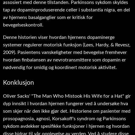
assosiert med denne tilstanden. Parkinsons sykdom skyldes
tap av dopaminproduserende celler i substantia nigra, en del
av hjernens basalganglier som er kritisk for
bevegelseskontroll.
Denne historien viser hvordan hjernens dopaminerge
systemer regulerer motorisk funksjon (Lees, Hardy, & Revesz,
2009). Pasientens vanskeligheter med bevegelse fremhever
hvordan finbalansen av nevrotransmittere som dopamin er
nødvendig for smidig og koordinert motorisk aktivitet.
Konklusjon
Oliver Sacks' "The Man Who Mistook His Wife for a Hat" gir
dyp innsikt i hvordan hjernen fungerer ved å undersøke hva
som skjer når den ikke gjør det. Historiene om pasienter med
prosopagnosia, agnosi, Korsakoff's syndrom og Parkinsons
sykdom avdekker spesifikke funksjoner i hjernen og hvordan
disse bidrar til vår opplevelse av verden. Ved å studere disse