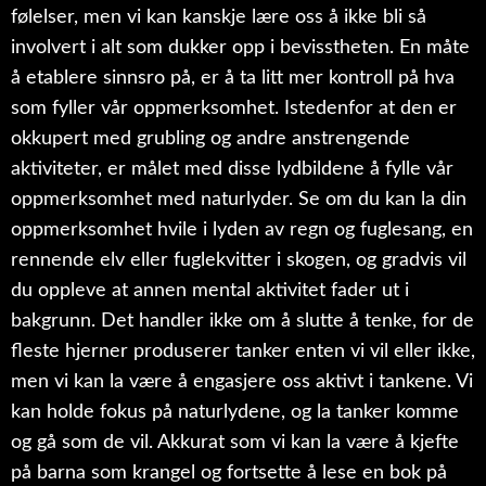
følelser, men vi kan kanskje lære oss å ikke bli så
involvert i alt som dukker opp i bevisstheten. En måte
å etablere sinnsro på, er å ta litt mer kontroll på hva
som fyller vår oppmerksomhet. Istedenfor at den er
okkupert med grubling og andre anstrengende
aktiviteter, er målet med disse lydbildene å fylle vår
oppmerksomhet med naturlyder. Se om du kan la din
oppmerksomhet hvile i lyden av regn og fuglesang, en
rennende elv eller fuglekvitter i skogen, og gradvis vil
du oppleve at annen mental aktivitet fader ut i
bakgrunn. Det handler ikke om å slutte å tenke, for de
fleste hjerner produserer tanker enten vi vil eller ikke,
men vi kan la være å engasjere oss aktivt i tankene. Vi
kan holde fokus på naturlydene, og la tanker komme
og gå som de vil. Akkurat som vi kan la være å kjefte
på barna som krangel og fortsette å lese en bok på