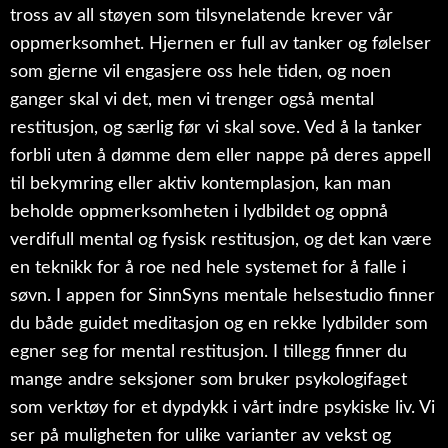
tross av all støyen som tilsynelatende krever vår
oppmerksomhet. Hjernen er full av tanker og følelser
som gjerne vil engasjere oss hele tiden, og noen
ganger skal vi det, men vi trenger også mental
restitusjon, og særlig før vi skal sove. Ved å la tanker
forbli uten å dømme dem eller nappe på deres appell
til bekymring eller aktiv kontemplasjon, kan man
beholde oppmerksomheten i lydbildet og oppnå
verdifull mental og fysisk restitusjon, og det kan være
en teknikk for å roe ned hele systemet for å falle i
søvn. I appen for SinnSyns mentale helsestudio finner
du både guidet meditasjon og en rekke lydbilder som
egner seg for mental restitusjon. I tillegg finner du
mange andre seksjoner som bruker psykologifaget
som verktøy for et dypdykk i vårt indre psykiske liv. Vi
ser på muligheten for ulike varianter av vekst og