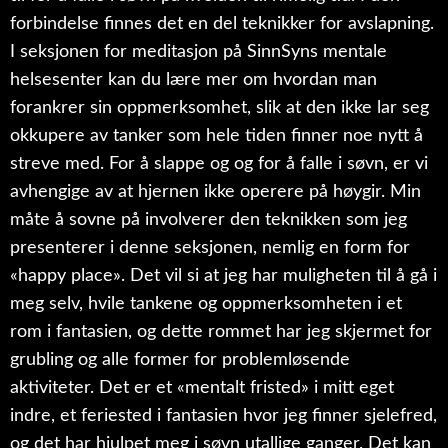
forbindelse finnes det en del teknikker for avslapning.
I seksjonen for meditasjon på SinnSyns mentale
helsesenter kan du lære mer om hvordan man
forankrer sin oppmerksomhet, slik at den ikke lar seg
okkupere av tanker som hele tiden finner noe nytt å
streve med. For å slappe og og for å falle i søvn, er vi
avhengige av at hjernen ikke operere på høygir. Min
måte å sovne på involverer den teknikken som jeg
presenterer i denne seksjonen, nemlig en form for
«happy place». Det vil si at jeg har muligheten til å gå i
meg selv, hvile tankene og oppmerksomheten i et
rom i fantasien, og dette rommet har jeg skjermet for
grubling og alle former for problemløsende
aktiviteter. Det er et «mentalt fristed» i mitt eget
indre, et feriested i fantasien hvor jeg finner sjelefred,
og det har hjulpet meg i søvn utallige ganger. Det kan