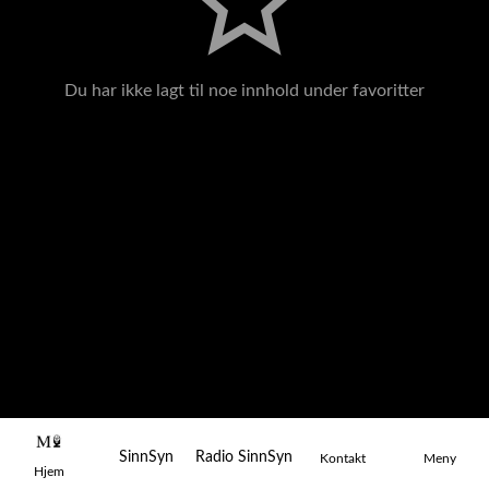
star_border
Du har ikke lagt til noe innhold under favoritter
SinnSyn
Radio SinnSyn
Kontakt
Meny
Hjem