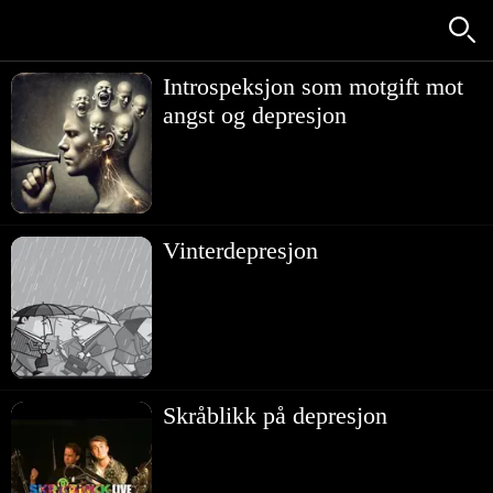
Introspeksjon som motgift mot
angst og depresjon
Vinterdepresjon
Skråblikk på depresjon