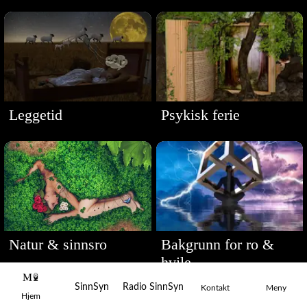
Leggetid
Psykisk ferie
Natur & sinnsro
Bakgrunn for ro &
hvile
SinnSyn
Radio SinnSyn
Kontakt
Meny
Hjem